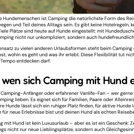
le Hundemenschen ist Camping die natürlichste Form des Reis
wegen und Teil deines Alltags sein. Es gibt keine Hotelregeln
Viele Plätze sind heute auf Hunde eingestellt: mit Hundedusch
mping nicht nur unkompliziert, sondern auch hundefreundlich
nsatz zu vielen anderen Urlaubsformen steht beim Camping di
bst, wohin es geht und was ihr erlebt. Diese Flexibilität tut ni
 Tempo entdecken darf.
 wen sich Camping mit Hund 
 Camping-Anfänger oder erfahrener Vanlife-Fan – wer gerne 
mping lieben. Es eignet sich für Familien, Paare oder Alleinre
ere Hunde lässt sich ein ruhiger Platz finden, für aktive Hunde
n für neue Erlebnisse bist und deinen Hund als echten Reisebeg
 mit Hund ist kein Luxusurlaub – aber es ist ein Geschenk: Zei
gs nicht nur neue Lieblingsplätze, sondern auch Gleichgesinn