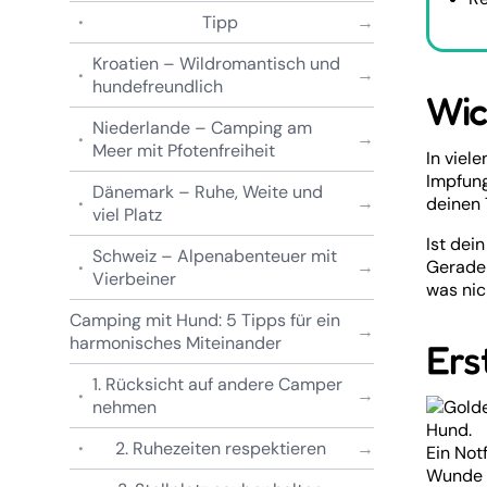
Tipp
Kroatien – Wildromantisch und
hundefreundlich
Wic
Niederlande – Camping am
Meer mit Pfotenfreiheit
In viel
Impfung
Dänemark – Ruhe, Weite und
deinen 
viel Platz
Ist dei
Schweiz – Alpenabenteuer mit
Gerade 
Vierbeiner
was nic
Camping mit Hund: 5 Tipps für ein
harmonisches Miteinander
Ers
1. Rücksicht auf andere Camper
nehmen
2. Ruhezeiten respektieren
Ein Not
Wunde v