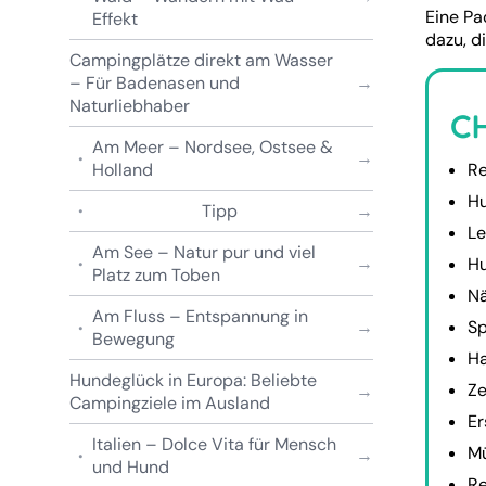
Eine Pa
Effekt
dazu, d
Campingplätze direkt am Wasser
– Für Badenasen und
Naturliebhaber
C
Am Meer – Nordsee, Ostsee &
Holland
Re
Hu
Tipp
Le
Am See – Natur pur und viel
Hu
Platz zum Toben
Nä
Am Fluss – Entspannung in
Sp
Bewegung
Ha
Hundeglück in Europa: Beliebte
Ze
Campingziele im Ausland
Er
Italien – Dolce Vita für Mensch
Mü
und Hund
Re