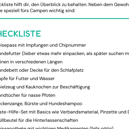
ckliste hilft dir, den Überblick zu behalten. Neben dem Gewo
ie speziell fürs Campen wichtig sind:
HECKLISTE
isepass mit Impfungen und Chipnummer
ndefutter (lieber etwas mehr einpacken, als später suchen 
inen in verschiedenen Längen
ndebett oder Decke für den Schlafplatz
pfe für Futter und Wasser
ielzeug und Kauknochen zur Beschäftigung
ndtücher für nasse Pfoten
ckenzange, Bürste und Hundeshampoo
ste-Hilfe-Set mit Basics wie Verbandsmaterial, Pinzette und 
llbeutel für die Hinterlassenschaften
iseapotheke mit wichtigen Medikamenten (falls nötig)