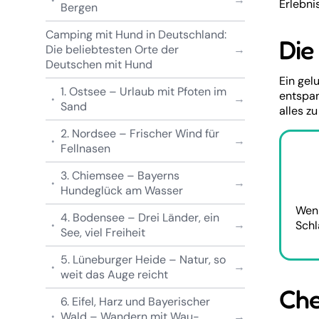
Erlebni
Bergen
Camping mit Hund in Deutschland:
Die
Die beliebtesten Orte der
Deutschen mit Hund
Ein gel
1. Ostsee – Urlaub mit Pfoten im
entspan
Sand
alles z
2. Nordsee – Frischer Wind für
Fellnasen
3. Chiemsee – Bayerns
Hundeglück am Wasser
Wenn
4. Bodensee – Drei Länder, ein
Schl
See, viel Freiheit
5. Lüneburger Heide – Natur, so
weit das Auge reicht
Che
6. Eifel, Harz und Bayerischer
Wald – Wandern mit Wau-