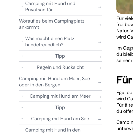
Camping mit Hund und
Privatsanitär
Für vie
Worauf es beim Campingplatz
frei be
ankommt
Natur. 
wird Ca
Was macht einen Platz
hundefreundlich?
Im Gege
du blei
Tipp
seinem
Regeln und Rücksicht
Für
Camping mit Hund am Meer, See
oder in den Bergen
Egal ob
Camping mit Hund am Meer
wird Ca
Für ält
Tipp
du offe
Camping mit Hund am See
Camping
unterwe
Camping mit Hund in den