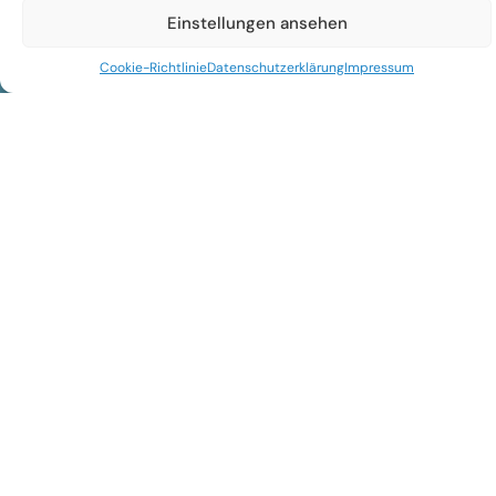
Einstellungen ansehen
Cookie-Richtlinie
Datenschutzerklärung
Impressum
Rechtliches
Impressum
Datenschutzerklärung
Cookie-Richtlinie (EU)
Nutzungsbedingungen
Folge uns
Facebook
Instagram
© 2026 Dogs Universe