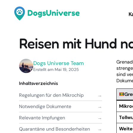
K
Reisen mit Hund n
Grenada
Dogs Universe Team
strenge
Erstellt am Mai 19, 2025
sind ve
Dokumen
Inhaltsverzeichnis
Gre
Regelungen für den Mikrochip
Mikro
Notwendige Dokumente
Tollw
Relevante Impfungen
Weite
Quarantäne und Besonderheiten