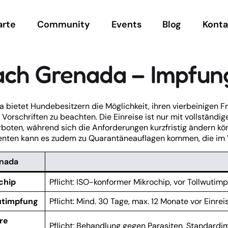
arte
Community
Events
Blog
Konta
ach Grenada – Impfun
 bietet Hundebesitzern die Möglichkeit, ihren vierbeinigen 
 Vorschriften zu beachten. Die Einreise ist nur mit vollstän
rboten, während sich die Anforderungen kurzfristig ändern k
ten kann es zudem zu Quarantäneauflagen kommen, die im Vo
nada
chip
Pflicht: ISO-konformer Mikrochip, vor Tollwutimp
utimpfung
Pflicht: Mind. 30 Tage, max. 12 Monate vor Einrei
re
Pflicht: Behandlung gegen Parasiten, Standard