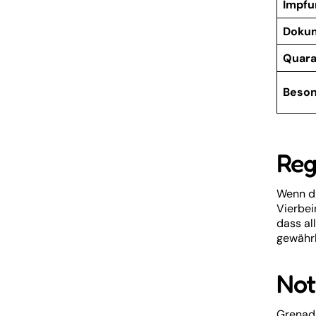
Impf
Doku
Quara
Beson
Reg
Wenn du
Vierbei
dass al
gewährl
Not
Grenada