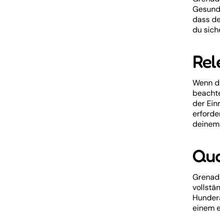
Gesundh
dass de
du sich
Rel
Wenn du
beachte
der Ein
erforde
deinem 
Qua
Grenada
vollstä
Hundera
einem e