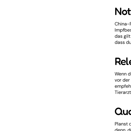
Not
China-R
Impfbes
das gil
dass du
Rel
Wenn du
vor der
empfehl
Tierarz
Qua
Planst 
denn, d