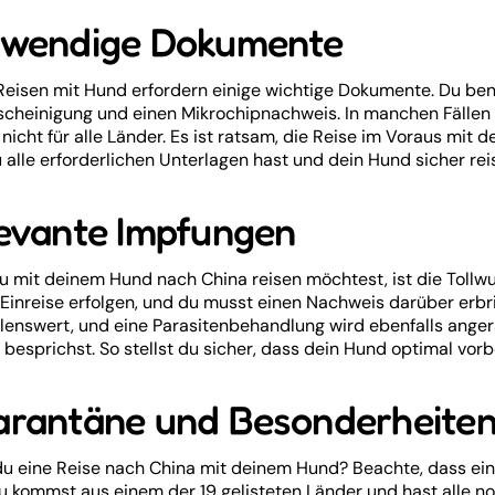
wendige Dokumente
eisen mit Hund erfordern einige wichtige Dokumente. Du ben
cheinigung und einen Mikrochipnachweis. In manchen Fällen i
t nicht für alle Länder. Es ist ratsam, die Reise im Voraus mit 
 alle erforderlichen Unterlagen hast und dein Hund sicher rei
evante Impfungen
 mit deinem Hund nach China reisen möchtest, ist die Tollw
 Einreise erfolgen, und du musst einen Nachweis darüber erb
enswert, und eine Parasitenbehandlung wird ebenfalls angerat
t besprichst. So stellst du sicher, dass dein Hund optimal vorbe
rantäne und Besonderheite
du eine Reise nach China mit deinem Hund? Beachte, dass eine
u kommst aus einem der 19 gelisteten Länder und hast alle no