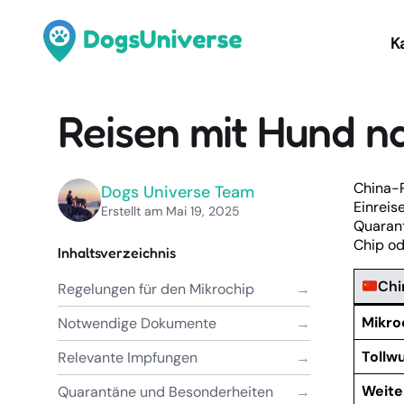
K
Reisen mit Hund n
China-R
Dogs Universe Team
Einreis
Erstellt am Mai 19, 2025
Quarant
Chip od
Inhaltsverzeichnis
Chi
Regelungen für den Mikrochip
Mikro
Notwendige Dokumente
Tollw
Relevante Impfungen
Weite
Quarantäne und Besonderheiten