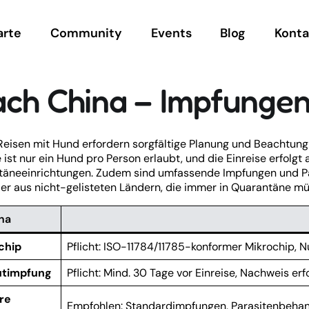
arte
Community
Events
Blog
Konta
ach China – Impfungen
eisen mit Hund erfordern sorgfältige Planung und Beachtung 
e ist nur ein Hund pro Person erlaubt, und die Einreise erfolg
äneeinrichtungen. Zudem sind umfassende Impfungen und Pa
er aus nicht-gelisteten Ländern, die immer in Quarantäne mü
na
chip
Pflicht: ISO-11784/11785-konformer Mikrochip,
utimpfung
Pflicht: Mind. 30 Tage vor Einreise, Nachweis erf
re
Empfohlen: Standardimpfungen, Parasitenbeha