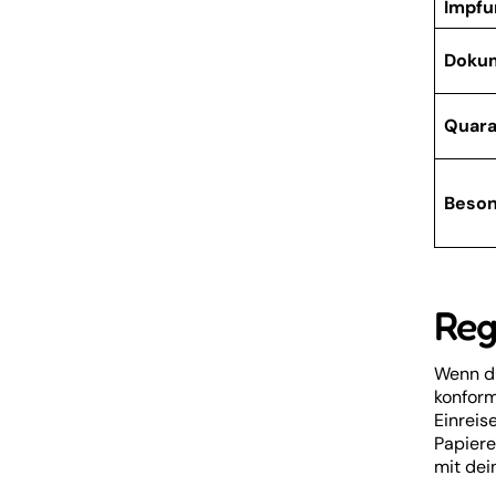
Impf
Doku
Quara
Beson
Reg
Wenn du
konform
Einreis
Papiere
mit dei