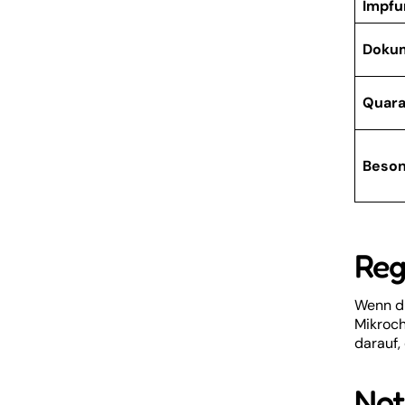
Impf
Doku
Quara
Beson
Reg
Wenn du
Mikroch
darauf,
Not