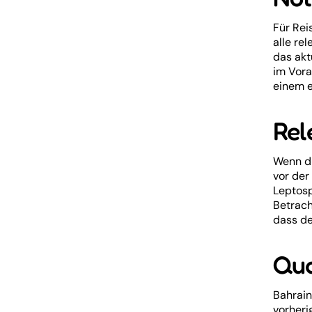
Für Rei
alle re
das akt
im Vora
einem e
Rel
Wenn du
vor der
Leptosp
Betrach
dass de
Qua
Bahrain
vorheri