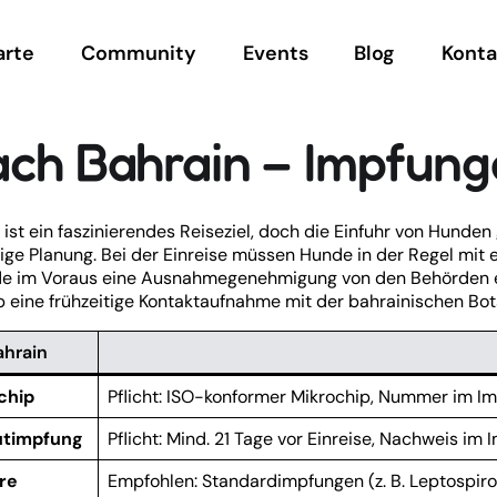
arte
Community
Events
Blog
Konta
ach Bahrain – Impfung
 ist ein faszinierendes Reiseziel, doch die Einfuhr von Hunden
tige Planung. Bei der Einreise müssen Hunde in der Regel mit
de im Voraus eine Ausnahmegenehmigung von den Behörden e
 eine frühzeitige Kontaktaufnahme mit der bahrainischen Botsc
ahrain
chip
Pflicht: ISO-konformer Mikrochip, Nummer im I
utimpfung
Pflicht: Mind. 21 Tage vor Einreise, Nachweis im 
re
Empfohlen: Standardimpfungen (z. B. Leptospiro