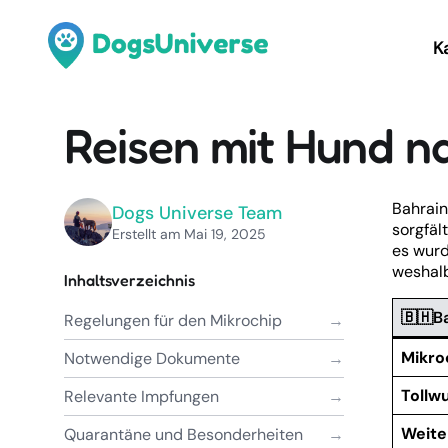
K
Reisen mit Hund n
Bahrain
Dogs Universe Team
sorgfäl
Erstellt am Mai 19, 2025
es wur
weshalb
Inhaltsverzeichnis
🇧🇭B
Regelungen für den Mikrochip
Mikro
Notwendige Dokumente
Tollw
Relevante Impfungen
Weite
Quarantäne und Besonderheiten