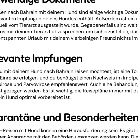
sen nach Bahrain mit deinem Hund sind einige wichtige Dokum
levanten Impfungen deines Hundes enthält. Außerdem ist ein 
uell vom Tierarzt ausgestellt wurde. Gegebenenfalls sind weite
us mit deinem Tierarzt abzusprechen, um sicherzustellen, das
ntspannten Urlaub mit deinem vierbeinigen Freund nichts i
evante Impfungen
 mit deinem Hund nach Bahrain reisen möchtest, ist eine Tol
 Einreise erfolgen, und du benötigst einen Nachweis im Impf
irose und Parvovirose empfehlenswert. Auch eine Behandlung
t gezogen werden. Es ist wichtig, die Reisepläne immer mit d
in Hund optimal vorbereitet ist.
rantäne und Besonderheite
-Reisen mit Hund können eine Herausforderung sein. Es gibt 
ger Absprache mit den Behörden umgangen werden kann. Die E