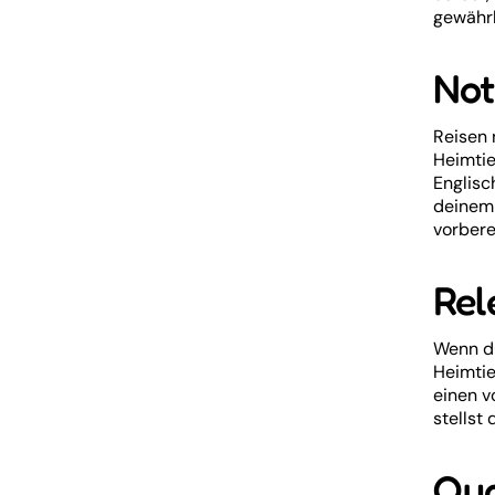
gewährl
Not
Reisen 
Heimtie
Englisc
deinem 
vorberei
Rel
Wenn du
Heimtie
einen v
stellst
Qua