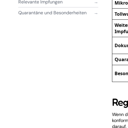
Relevante Impfungen
Mikro
Quarantäne und Besonderheiten
Tollw
Weite
Impf
Doku
Quar
Beson
Reg
Wenn du
konform
darauf,