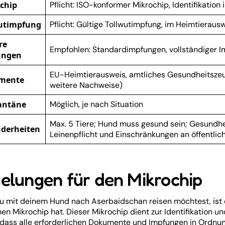
chip
Pflicht: ISO-konformer Mikrochip, Identifikatio
utimpfung
Pflicht: Gültige Tollwutimpfung, im Heimtierau
re
Empfohlen: Standardimpfungen, vollständiger 
ungen
EU-Heimtierausweis, amtliches Gesundheitszeugnis
mente
weitere Nachweise)
antäne
Möglich, je nach Situation
Max. 5 Tiere; Hund muss gesund sein; Gesundhe
derheiten
Leinenpflicht und Einschränkungen an öffentli
elungen für den Mikrochip
 mit deinem Hund nach Aserbaidschan reisen möchtest, ist es
en Mikrochip hat. Dieser Mikrochip dient zur Identifikation 
 dass alle erforderlichen Dokumente und Impfungen in Ordnun